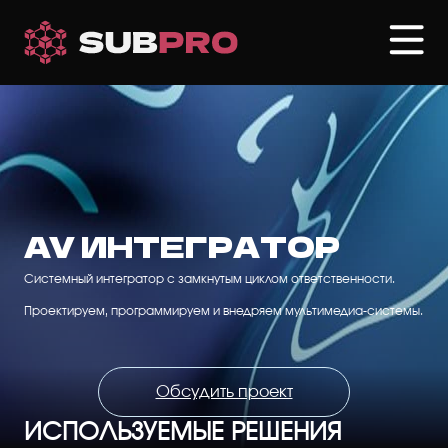
Перейти
к
основному
содержанию
AV ИНТЕГРАТОР
Системный интегратор с замкнутым циклом ответственности.
Проектируем, программируем и внедряем мультимедиа-системы.
Обсудить проект
ИСПОЛЬЗУЕМЫЕ РЕШЕНИЯ