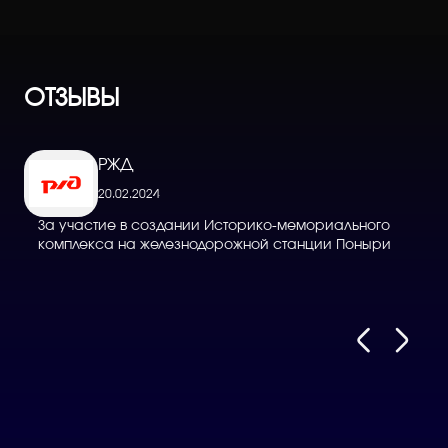
ОТЗЫВЫ
РЖД
20.02.2024
За участие в создании Историко-мемориального
Д
комплекса на железнодорожной станции Поныри
в