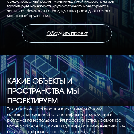
среду. Грамотный расчет мультимедийной инфраструктуры
гарантирует надежность круглосуточного мониторинга и
защищает бюджет от непредвиденных расходов на этапе
монтажа оборудования.
Обсудить проект
КАКИЕ ОБЪЕКТЫ И
ПРОСТРАНСТВА МЫ
ПРОЕКТИРУЕМ
Технические требования к мультимедийному
оснащению зависят от специфики предприятия и
регламента использования пространства. Грамотное
планирование позволяет адаптировать инженерию под
совершенно разные профильные задачи: