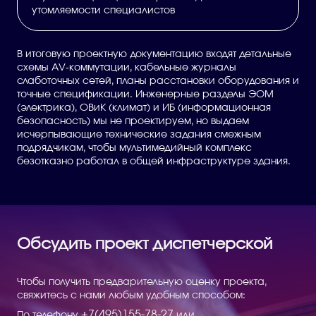
утомляемости специалистов
В итоговую проектную документацию входят детальные
схемы AV-коммутации, кабельные журналы
слаботочных сетей, планы расстановки оборудования и
точные спецификации. Инженерные разделы ЭОМ
(электрика), ОВиК (климат) и ИБ (информационная
безопасность) мы не проектируем, но выдаем
исчерпывающие технические задания смежным
подрядчикам, чтобы мультимедийный комплекс
безотказно работал в общей инфраструктуре здания.
Обсудить проект диспетчерской
Чтобы получить предварительную оценку проекта,
свяжитесь с нами любым удобным способом:
+7(495)155-78-27
По телефону
или