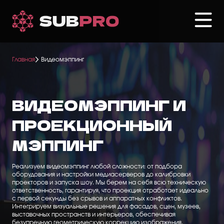
Перейти
к
основному
содержанию
Главная
Видеомэппинг
ВИДЕОМЭППИНГ И
ПРОЕКЦИОННЫЙ
МЭППИНГ
Реализуем видеомэппинг любой сложности: от подбора
оборудования и настройки медиасерверов до калибровки
проекторов и запуска шоу. Мы берем на себя всю техническую
ответственность, гарантируя, что проекция отработает идеально
с первой секунды без срывов и аппаратных конфликтов.
Интегрируем визуальные решения для фасадов, сцен, музеев,
выставочных пространств и интерьеров, обеспечивая
безупречную геометрическую коррекцию изображения.