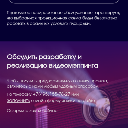
Тщательное предпроектное обследование гарантирует,
что выбранная проекционная схема будет безотказно
работать в реальных условиях площадки.
Обсудить разработку и
реализацию видеомэппинга
Чтобы получить предварительную оценку проекта,
свяжитесь с нами любым удобным способом:
+7(495)155-78-27
По телефону
или
заполнить
онлайн-форму заявки на сайте
Оформите заказ сейчас!