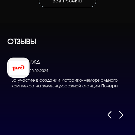
Все проекты
ОТЗЫВЫ
РЖД
20.02.2024
За участие в создании Историко-мемориального
Д
комплекса на железнодорожной станции Поныри
в