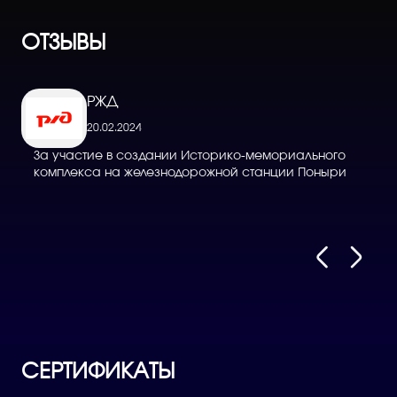
ОТЗЫВЫ
РЖД
20.02.2024
За участие в создании Историко-мемориального
Д
комплекса на железнодорожной станции Поныри
в
СЕРТИФИКАТЫ