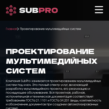
Перейти
к
основному
содержанию
Главная
Проектирование мультимедийных систем
ПРОЕКТИРОВАНИЕ
МУЛЬТИМЕДИЙНЫХ
СИСТЕМ
Компания SubPro занимается проектированием мультимедийных
систем под ключ. Это полный спектр услуг, включающий
разработку мультимедийного проекта, его реализацию и
последующее обслуживание. Вся проектная, рабочая,
исполнительная и техническая документация соответствует
требованиям ГОСТа 21.1101 и ГОСТа 34.201 (виды, комплектность
и обозначение документов при создании автоматизированных
систем).