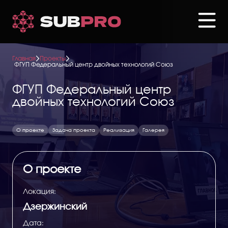
Перейти
к
основному
содержанию
Главная
Проекты
ФГУП Федеральный центр двойных технологий Союз
ФГУП Федеральный центр
двойных технологий Союз
О проекте
Задача проекта
Реализация
Галерея
О проекте
Локация:
Дзержинский
Дата: