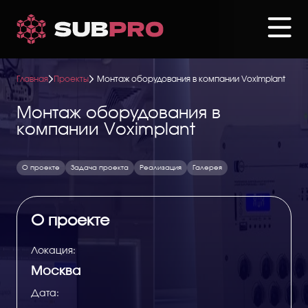
Перейти
к
основному
содержанию
Главная
Проекты
Монтаж оборудования в компании Voximplant
Монтаж оборудования в
компании Voximplant
О проекте
Задача проекта
Реализация
Галерея
О проекте
Локация:
Москва
Дата: