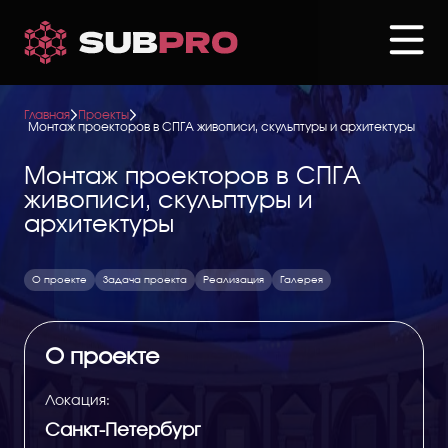
Перейти
к
основному
содержанию
Главная
Проекты
Монтаж проекторов в СПГА живописи, скульптуры и архитектуры
Монтаж проекторов в СПГА
живописи, скульптуры и
архитектуры
О проекте
Задача проекта
Реализация
Галерея
О проекте
Локация:
Санкт-Петербург