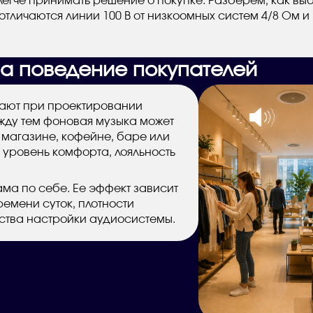
егче принимать решение о покупке. Разберем, как вы
отличаются линии 100 В от низкоомных систем 4/8 Ом 
на поведение покупателей
вают при проектировании
жду тем фоновая музыка может
 магазине, кофейне, баре или
 уровень комфорта, лояльность
ама по себе. Ее эффект зависит
ремени суток, плотности
ества настройки аудиосистемы.