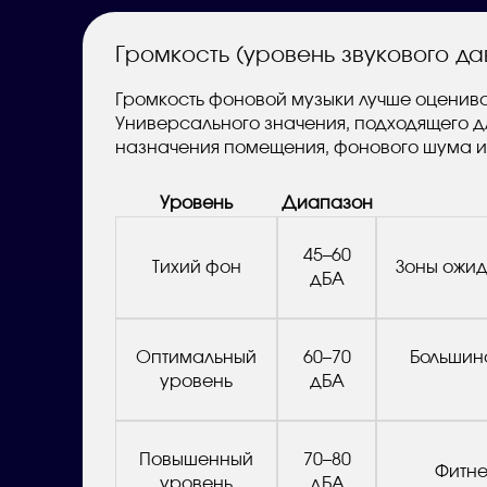
Громкость (уровень звукового да
Громкость фоновой музыки лучше оцениват
Универсального значения, подходящего дл
назначения помещения, фонового шума и
Уровень
Диапазон
45–60
Тихий фон
Зоны ожид
дБА
Оптимальный
60–70
Большинс
уровень
дБА
Повышенный
70–80
Фитне
уровень
дБА