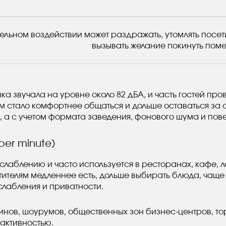
ельном воздействии может раздражать, утомлять посе
вызывать желание покинуть пом
а звучала на уровне около 82 дБА, и часть гостей про
м стало комфортнее общаться и дольше оставаться за 
”, а с учетом формата заведения, фонового шума и пов
per minute)
лаблению и часто используется в ресторанах, кафе, л
телям медленнее есть, дольше выбирать блюда, чаще з
лабления и приватности.
инов, шоурумов, общественных зон бизнес-центров, тор
активностью.