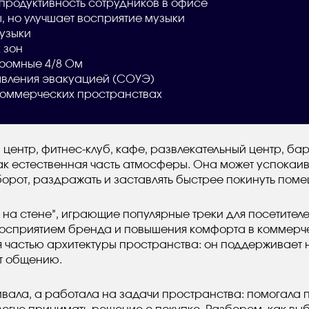
продуктивность сотрудников в офисе
 но улучшает восприятие музыки
узыки
 зон
коомные 4/8 Ом
авления эвакуацией (СОУЭ)
 коммерческих пространствах
й центр, фитнес-клуб, кафе, развлекательный центр, б
к естественная часть атмосферы. Она может успокаив
орот, раздражать и заставлять быстрее покинуть пом
 на стене”, играющие популярные треки для посетителе
осприятием бренда и повышения комфорта в коммерч
 частью архитектуры пространства: он поддерживает 
т общению.
ивала, а работала на задачи пространства: помогала п