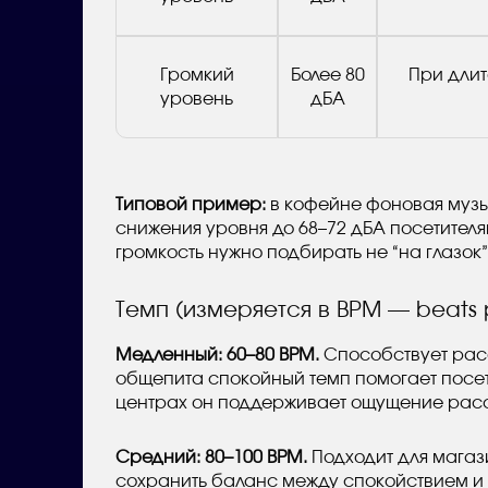
Громкий
Более 80
При длит
уровень
дБА
Типовой пример:
в кофейне фоновая музык
снижения уровня до 68–72 дБА посетителя
громкость нужно подбирать не “на глазок
Темп (измеряется в BPM — beats 
Медленный: 60–80 BPM.
Способствует расс
общепита спокойный темп помогает посети
центрах он поддерживает ощущение расс
Средний: 80–100 BPM.
Подходит для магаз
сохранить баланс между спокойствием и 